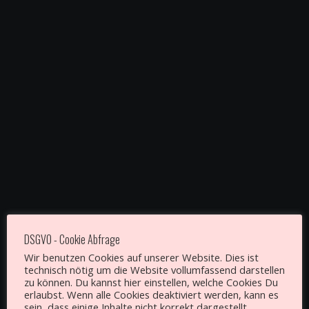
Musikstücke „Feeling Good“ und „Blues Brothers“
aufzunehmen.
Hier der Link zum Artikel des Musikbüro Bochum welches uns
hier tatkräftig unterstützt hat :
http://musikbuero-bochum.de/
Das Ergebnis :
DSGVO - Cookie Abfrage
Wir benutzen Cookies auf unserer Website. Dies ist
technisch nötig um die Website vollumfassend darstellen
zu können. Du kannst hier einstellen, welche Cookies Du
erlaubst. Wenn alle Cookies deaktiviert werden, kann es
sein, dass einige Inhalte nicht korrekt dargestellt